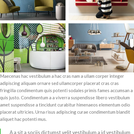
Maecenas hac vestibulum a hac cras nam a ullam corper integer
adipiscing aliquam ornare sed ullamcorper placerat cras cras
fringilla condimentum quis potenti sodales primis fames accumsan a
quis justo. Condimentum a a viverra suspendisse libero vestibulum
amet suspendisse a tincidunt curabitur himenaeos elementum odio
placerat ultricies. Urna risus adipiscing curae condimentum blandit
aliquet hac potenti mus.
A a sit a sociis dictumst velit vestibulum a id vestibulum