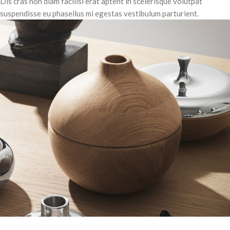
Dis cras non diam facilisi erat aptent in scelerisque volutpat
suspendisse eu phasellus mi egestas vestibulum parturient.