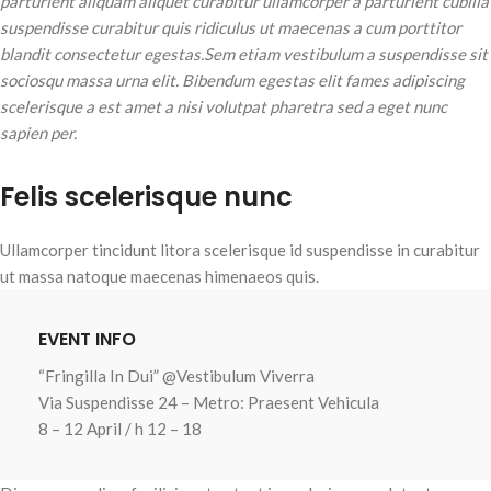
parturient aliquam aliquet curabitur ullamcorper a parturient cubilia
suspendisse curabitur quis ridiculus ut maecenas a cum porttitor
blandit consectetur egestas.Sem etiam vestibulum a suspendisse sit
sociosqu massa urna elit. Bibendum egestas elit fames adipiscing
scelerisque a est amet a nisi volutpat pharetra sed a eget nunc
sapien per.
Felis scelerisque nunc
Ullamcorper tincidunt litora scelerisque id suspendisse in curabitur
ut massa natoque maecenas himenaeos quis.
EVENT INFO
“Fringilla In Dui” @Vestibulum Viverra
Via Suspendisse 24 – Metro: Praesent Vehicula
8 – 12 April / h 12 – 18