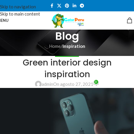
Skip to navigation
Skip to main content
ENU
Blog
Home
/
Inspiration
INSPIRATION
Green interior design
inspiration
0
admin
On agosto 27, 2021