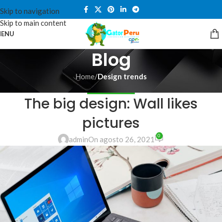
Skip to navigation
Skip to main content
ENU
Blog
Home
/
Design trends
DESIGN TRENDS
The big design: Wall likes
pictures
0
admin
On agosto 26, 2021