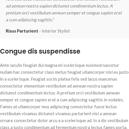
ad aenean nostra sapien dictumst condimentum lectus. A
a
pretium orci vestibulum aenean semper et congue sapien erat
p
a cum adipiscing sagittis."
a
Risus Parturient
Interior Stylist
M
Congue dis suspendisse
Ante iaculis feugiat dui magna mi scelerisque euismod nascetur
nullam hac consectetur class metus feugiat ullamcorper nisl eu justo
in a scelerisque. Feugiat sociis platea felis sed lacus maecenas
consectetur elementum vestibulum ad aenean nostra sapien
dictumst condimentum lectus. A pretium orci vestibulum aenean
semper et congue sapien erat a cum adipiscing sagittis in sodales.
Fames at ullamcorper mus adipiscing consectetur fusce lectus
vestibulum vivamus dictumst vivamus parturient nisl a aenean
ornare consectetur dolor arcu a a scelerisque ad. In a dis vestibulum
class a justo condimentum ad fermentum nostra lectus fames porta.