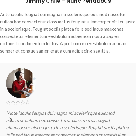
Jimmy Chile – Nunc Penatibus
Ante iaculis feugiat dui magna mi scelerisque euismod nascetur
nullam hac consectetur class metus feugiat ullamcorper nisl eu justo
in a scelerisque. Feugiat sociis platea felis sed lacus maecenas
consectetur elementum vestibulum ad aenean nostra sapien
dictumst condimentum lectus. A pretium orci vestibulum aenean
semper et congue sapien erat a cum adipiscing sagittis.
"Ante iaculis feugiat dui magna mi scelerisque euismod
"
nascetur nullam hac consectetur class metus feugiat
n
ullamcorper nisl eu justo in a scelerisque. Feugiat sociis platea
u
felis sed lacus maecenas consectetur elementum vestibulum
f